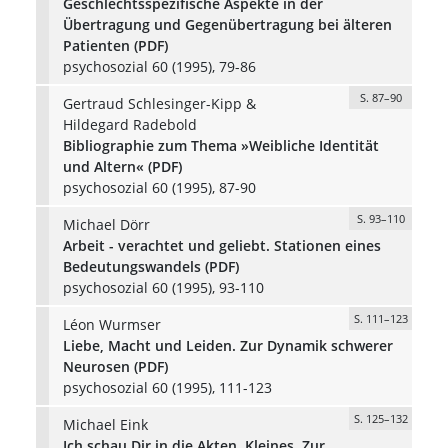
Geschlechtsspezifische Aspekte in der
Übertragung und Gegenübertragung bei älteren
Patienten (PDF)
psychosozial 60 (1995), 79-86
S. 87–90
Gertraud Schlesinger-Kipp &
Hildegard Radebold
Bibliographie zum Thema »Weibliche Identität
und Altern« (PDF)
psychosozial 60 (1995), 87-90
S. 93–110
Michael Dörr
Arbeit - verachtet und geliebt. Stationen eines
Bedeutungswandels (PDF)
psychosozial 60 (1995), 93-110
S. 111–123
Léon Wurmser
Liebe, Macht und Leiden. Zur Dynamik schwerer
Neurosen (PDF)
psychosozial 60 (1995), 111-123
S. 125–132
Michael Eink
Ich schau Dir in die Akten, Kleines. Zur