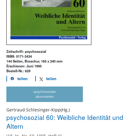
Zeitschrift: psychosozial
ISSN: 0171-3434
144 Seiten, Broschur, 165 x 240 mm
Erschienen: Juni 1995
Bestell-Nr.: 629
teilen
teilen
»psychosozial«
abonnieren
Gertraud Schlesinger-Kipp(Hg.)
psychosozial 60: Weibliche Identität und
Altern
(18. Jg., Nr. 60, 1995, Heft II)