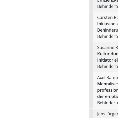
Behinderte
Carsten R
Inklusion 
Behinderu
Behinderte
Susanne 
Kultur du
Initiator 
Behinderte
Axel Ramb
Mentalisie
profession
der emoti
Behinderte
Jens Jürge