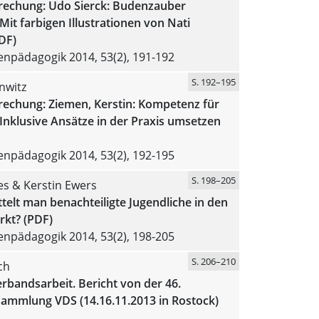
echung: Udo Sierck: Budenzauber
 Mit farbigen Illustrationen von Nati
DF)
npädagogik 2014, 53(2), 191-192
S. 192–195
nwitz
echung: Ziemen, Kerstin: Kompetenz für
 Inklusive Ansätze in der Praxis umsetzen
npädagogik 2014, 53(2), 192-195
S. 198–205
es & Kerstin Ewers
telt man benachteiligte Jugendliche in den
rkt? (PDF)
npädagogik 2014, 53(2), 198-205
S. 206–210
ch
rbandsarbeit. Bericht von der 46.
ammlung VDS (14.16.11.2013 in Rostock)