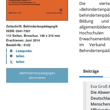
Die viertel
»Behindert
behindertenpä
Bildung und
Zeitschrift: Behindertenpädagogik
allgemeinbil
ISSN: 0341-7301
Hochschulen
112 Seiten, Broschur, 148 x 210 mm
Erwachsenenbild
Erschienen: Juni 2014
im Verband S
Bestell-Nr.: 8122
Behindertenpäd
Leseprobe
teilen
teilen
Beiträge
»Behindertenpädagogik«
abonnieren
Eva Groß 
Die Abwer
Deutschla
Menschenf
Effizienzk