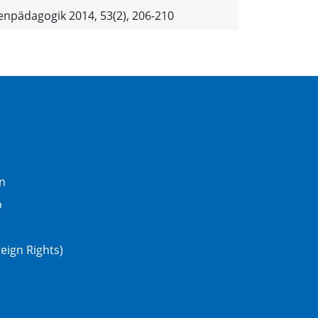
npädagogik 2014, 53(2), 206-210
n
b
eign Rights)