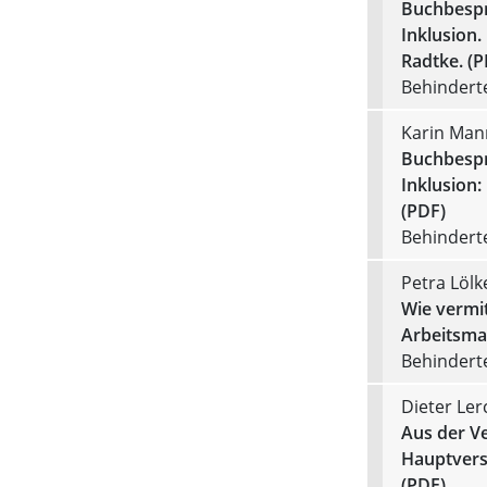
Buchbespr
Inklusion.
Radtke. (P
Behinderte
Karin Man
Buchbespr
Inklusion:
(PDF)
Behinderte
Petra Lölk
Wie vermit
Arbeitsma
Behinderte
Dieter Ler
Aus der Ve
Hauptvers
(PDF)