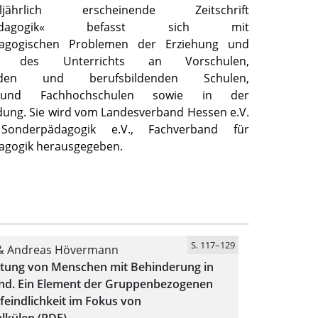
jährlich erscheinende Zeitschrift
enpädagogik« befasst sich mit
dagogischen Problemen der Erziehung und
 des Unterrichts an Vorschulen,
denden und berufsbildenden Schulen,
 und Fachhochschulen sowie in der
ung. Sie wird vom Landesverband Hessen e.V.
onderpädagogik e.V., Fachverband für
agogik herausgegeben.
S. 117–129
& Andreas Hövermann
tung von Menschen mit Behinderung in
nd. Ein Element der Gruppenbezogenen
eindlichkeit im Fokus von
alkülen (PDF)