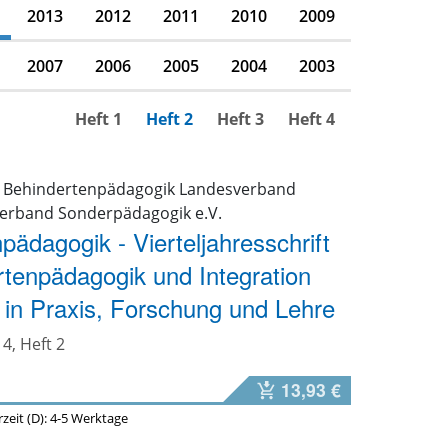
2013
2012
2011
2010
2009
2007
2006
2005
2004
2003
Heft 1
Heft 2
Heft 3
Heft 4
r Behindertenpädagogik Landesverband
Verband Sonderpädagogik e.V.
pädagogik - Vierteljahresschrift
rtenpädagogik und Integration
 in Praxis, Forschung und Lehre
4, Heft 2
13,93 €
erzeit (D): 4-5 Werktage