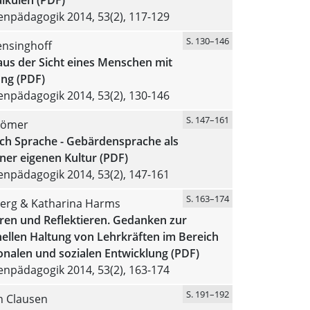
npädagogik 2014, 53(2), 117-129
S. 130–146
ensinghoff
aus der Sicht eines Menschen mit
ng (PDF)
npädagogik 2014, 53(2), 130-146
S. 147–161
Römer
rch Sprache - Gebärdensprache als
einer eigenen Kultur (PDF)
npädagogik 2014, 53(2), 147-161
S. 163–174
erg & Katharina Harms
ren und Reflektieren. Gedanken zur
ellen Haltung von Lehrkräften im Bereich
onalen und sozialen Entwicklung (PDF)
npädagogik 2014, 53(2), 163-174
S. 191–192
n Clausen