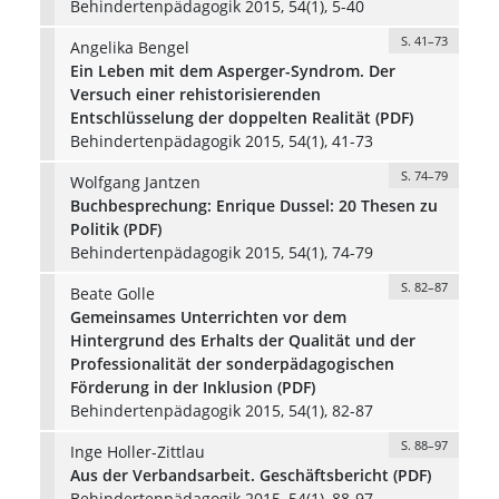
Behindertenpädagogik 2015, 54(1), 5-40
S. 41–73
Angelika Bengel
Ein Leben mit dem Asperger-Syndrom. Der
Versuch einer rehistorisierenden
Entschlüsselung der doppelten Realität (PDF)
Behindertenpädagogik 2015, 54(1), 41-73
S. 74–79
Wolfgang Jantzen
Buchbesprechung: Enrique Dussel: 20 Thesen zu
Politik (PDF)
Behindertenpädagogik 2015, 54(1), 74-79
S. 82–87
Beate Golle
Gemeinsames Unterrichten vor dem
Hintergrund des Erhalts der Qualität und der
Professionalität der sonderpädagogischen
Förderung in der Inklusion (PDF)
Behindertenpädagogik 2015, 54(1), 82-87
S. 88–97
Inge Holler-Zittlau
Aus der Verbandsarbeit. Geschäftsbericht (PDF)
Behindertenpädagogik 2015, 54(1), 88-97