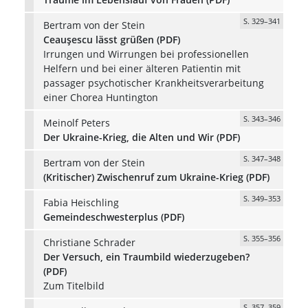
S. 329–341
Bertram von der Stein
Ceauşescu lässt grüßen (PDF)
Irrungen und Wirrungen bei professionellen
Helfern und bei einer älteren Patientin mit
passager psychotischer Krankheitsverarbeitung
einer Chorea Huntington
S. 343–346
Meinolf Peters
Der Ukraine-Krieg, die Alten und Wir (PDF)
S. 347–348
Bertram von der Stein
(Kritischer) Zwischenruf zum Ukraine-Krieg (PDF)
S. 349–353
Fabia Heischling
Gemeindeschwesterplus (PDF)
S. 355–356
Christiane Schrader
Der Versuch, ein Traumbild wiederzugeben?
(PDF)
Zum Titelbild
S. 357–359