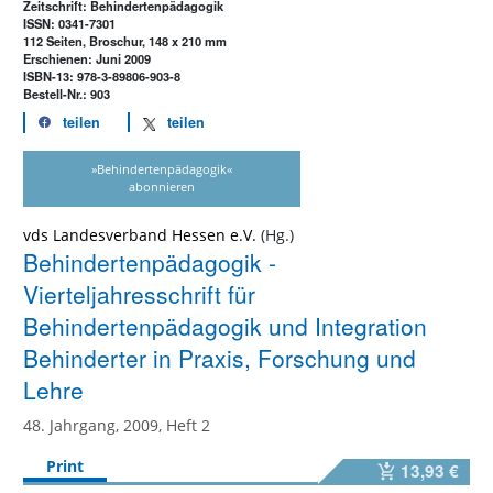
Zeitschrift: Behindertenpädagogik
ISSN: 0341-7301
112 Seiten, Broschur, 148 x 210 mm
Erschienen: Juni 2009
ISBN-13: 978-3-89806-903-8
Bestell-Nr.: 903
teilen
teilen
»Behindertenpädagogik«
abonnieren
vds Landesverband Hessen e.V.
Behindertenpädagogik -
Vierteljahresschrift für
Behindertenpädagogik und Integration
Behinderter in Praxis, Forschung und
Lehre
48. Jahrgang, 2009, Heft 2
Print
13,93 €