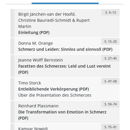
S. 9–13
Birgit Jänchen-van der Hoofd,
Christine Bauriedl-Schmidt & Rupert
Martin
Einleitung (PDF)
S. 15–25
Donna M. Orange
Schmerz und Leiden: Sinnlos und sinnvoll (PDF)
S. 27–45
Jeanne Wolff Bernstein
Facetten des Schmerzes: Leid und Lust vereint
(PDF)
S. 47–58
Timo Storck
Entleiblichende Verkörperung (PDF)
Über die Präsentation des Schmerzes
S. 59–74
Reinhard Plassmann
Die Transformation von Emotion in Schmerz
(PDF)
S. 75–91
Kamyar Nowidi