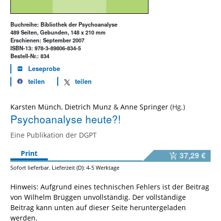
Buchreihe: Bibliothek der Psychoanalyse
489 Seiten, Gebunden, 148 x 210 mm
Erschienen: September 2007
ISBN-13: 978-3-89806-834-5
Bestell-Nr.: 834
Leseprobe
teilen
teilen
Karsten Münch
,
Dietrich Munz
&
Anne Springer
Psychoanalyse heute?!
Eine Publikation der DGPT
Print
37,29 €
Sofort lieferbar. Lieferzeit (D): 4-5 Werktage
Hinweis: Aufgrund eines technischen Fehlers ist der Beitrag
von Wilhelm Brüggen unvollständig. Der vollständige
Beitrag kann unten auf dieser Seite heruntergeladen
werden.