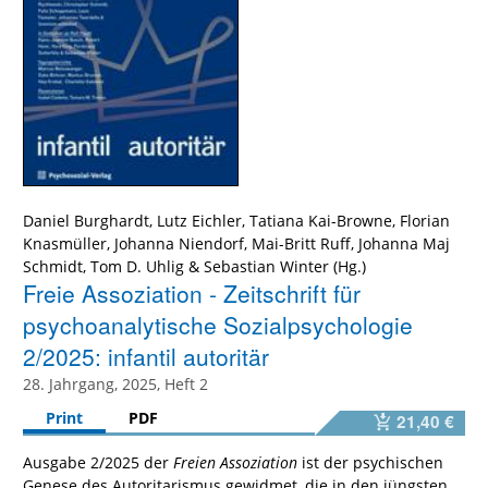
Daniel Burghardt
,
Lutz Eichler
,
Tatiana Kai-Browne
,
Florian
Knasmüller
,
Johanna Niendorf
,
Mai-Britt Ruff
,
Johanna Maj
Schmidt
,
Tom D. Uhlig
&
Sebastian Winter
Freie Assoziation - Zeitschrift für
psychoanalytische Sozialpsychologie
2/2025: infantil autoritär
28. Jahrgang, 2025, Heft 2
Print
PDF
21,40 €
Ausgabe 2/2025 der
Freien Assoziation
ist der psychischen
Genese des Autoritarismus gewidmet, die in den jüngsten