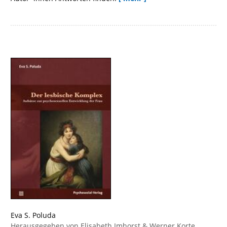
Eva S. Poluda
Herausgegeben von
Elisabeth Imhorst
&
Werner Korte