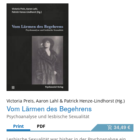
Victoria Preis
,
Aaron Lahl
&
Patrick Henze-Lindhorst
Vom Lärmen des Begehrens
Psychoanalyse und lesbische Sexualität
Print
PDF
34,49 €
Lesbische Sexualität war bisher in der Psychoanalyse ein