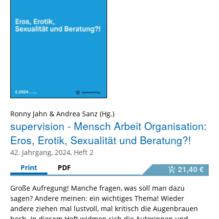
Ronny Jahn
&
Andrea Sanz
supervision - Mensch Arbeit Organisation:
Eros, Erotik, Sexualität und Beratung?!
42. Jahrgang, 2024, Heft 2
Print
PDF
21,40 €
Große Aufregung! Manche fragen, was soll man dazu
sagen? Andere meinen: ein wichtiges Thema! Wieder
andere ziehen mal lustvoll, mal kritisch die Augenbrauen
hoch. In diesem Heft widmen sich die Autorinnen und