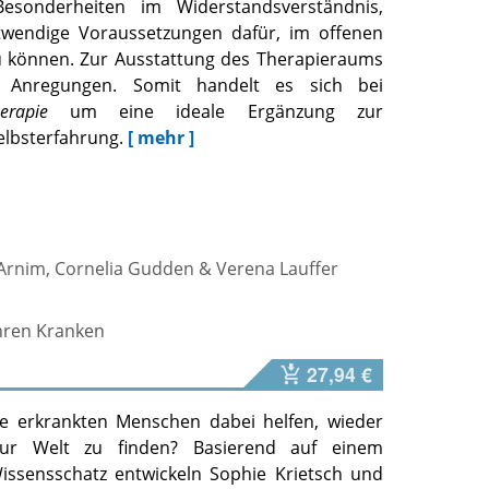
Besonderheiten im Widerstandsverständnis,
twendige Voraussetzungen dafür, im offenen
 zu können. Zur Ausstattung des Therapieraums
che Anregungen. Somit handelt es sich bei
erapie
um eine ideale Ergänzung zur
lbsterfahrung.
[ mehr ]
 Arnim
,
Cornelia Gudden
&
Verena Lauffer
hren Kranken
27,94 €
e erkrankten Menschen dabei helfen, wieder
 zur Welt zu finden? Basierend auf einem
issensschatz entwickeln Sophie Krietsch und