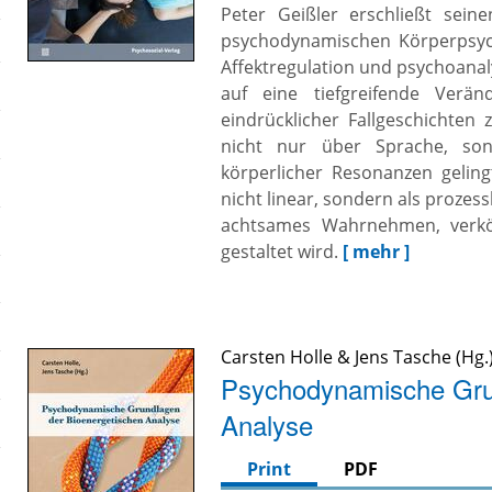
Peter Geißler erschließt sei
psychodynamischen Körperpsych
Affektregulation und psychoana
auf eine tiefgreifende Verä
eindrücklicher Fallgeschichten
nicht nur über Sprache, so
körperlicher Resonanzen geling
nicht linear, sondern als proze
achtsames Wahrnehmen, verkör
gestaltet wird.
[ mehr ]
Carsten Holle
&
Jens Tasche
Psychodynamische Grun
Analyse
Print
PDF