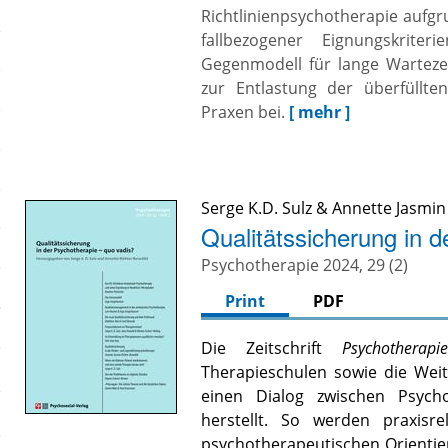
Richtlinienpsychotherapie aufgru
fallbezogener Eignungskrite
Gegenmodell für lange Wartezei
zur Entlastung der überfüllte
Praxen bei.
[ mehr ]
Serge K.D. Sulz
&
Annette Jasmin
Qualitätssicherung in d
Psychotherapie 2024, 29 (2)
Print
PDF
Die Zeitschrift
Psychotherapi
Therapieschulen sowie die Weit
einen Dialog zwischen Psych
herstellt. So werden praxisr
psychotherapeutischen Orienti