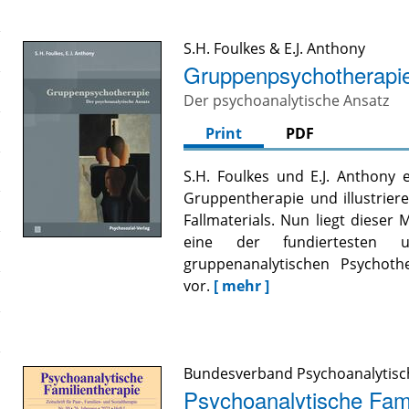
S.H. Foulkes
&
E.J. Anthony
Gruppenpsychotherapi
Der psychoanalytische Ansatz
Print
PDF
S.H. Foulkes und E.J. Anthony 
Gruppentherapie und illustrier
Fallmaterials. Nun liegt dieser 
eine der fundiertesten u
gruppenanalytischen Psychoth
vor.
[ mehr ]
Bundesverband Psychoanalytisch
Psychoanalytische Fami