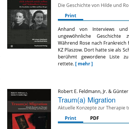
Die Geschichte von Hilde und Ro
Print
Anhand von Interviews und
ungewöhnliche Geschichte zw
Während Rose nach Frankreich f
KZ Plaszow. Dort hatte sie als Sc
berühmt gewordene Liste zu
rettete.
[ mehr ]
Robert E. Feldmann, Jr.
&
Günter 
Traum(a) Migration
Aktuelle Konzepte zur Therapie t
Print
PDF