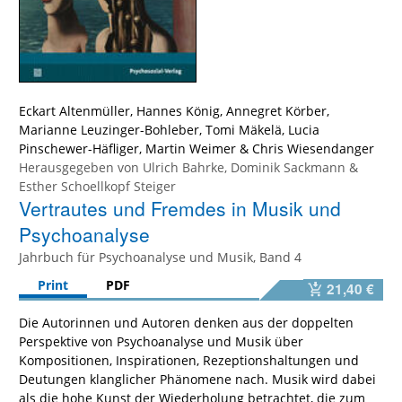
Eckart Altenmüller
,
Hannes König
,
Annegret Körber
,
Marianne Leuzinger-Bohleber
,
Tomi Mäkelä
,
Lucia
Pinschewer-Häfliger
,
Martin Weimer
&
Chris Wiesendanger
Herausgegeben von
Ulrich Bahrke
,
Dominik Sackmann
&
Esther Schoellkopf Steiger
Vertrautes und Fremdes in Musik und
Psychoanalyse
Jahrbuch für Psychoanalyse und Musik, Band 4
Print
PDF
21,40 €
Die Autorinnen und Autoren denken aus der doppelten
Perspektive von Psychoanalyse und Musik über
Kompositionen, Inspirationen, Rezeptionshaltungen und
Deutungen klanglicher Phänomene nach. Musik wird dabei
als die hohe Kunst der Wiederholung betrachtet, die zum