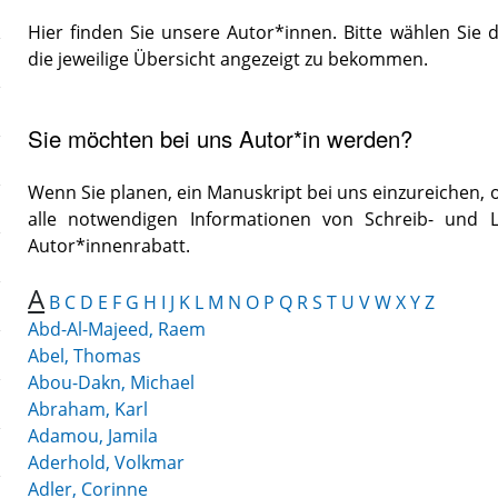
Hier finden Sie unsere Autor*innen. Bitte wählen S
die jeweilige Übersicht angezeigt zu bekommen.
Sie möchten bei uns Autor*in werden?
Wenn Sie planen, ein Manuskript bei uns einzureichen, o
alle notwendigen Informationen von Schreib- und 
Autor*innenrabatt.
A
B
C
D
E
F
G
H
I
J
K
L
M
N
O
P
Q
R
S
T
U
V
W
X
Y
Z
Abd-Al-Majeed, Raem
Abel, Thomas
Abou-Dakn, Michael
Abraham, Karl
Adamou, Jamila
Aderhold, Volkmar
Adler, Corinne