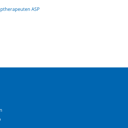
hptherapeuten ASP
n
b