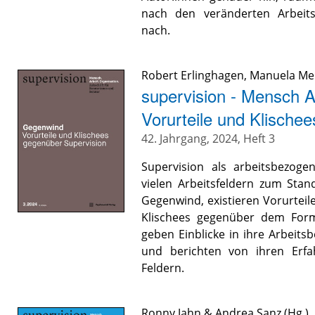
nach den veränderten Arbeits
nach.
Robert Erlinghagen
,
Manuela Me
supervision - Mensch A
Vorurteile und Klische
42. Jahrgang, 2024, Heft 3
Supervision als arbeitsbezoge
vielen Arbeitsfeldern zum Stan
Gegenwind, existieren Vorurtei
Klischees gegenüber dem Form
geben Einblicke in ihre Arbeitsb
und berichten von ihren Erfa
Feldern.
Ronny Jahn
&
Andrea Sanz
(Hg.)