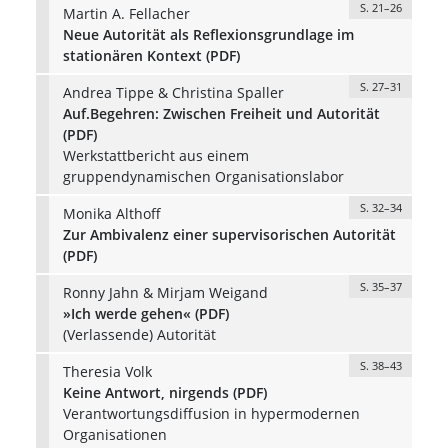
S. 21–26
Martin A. Fellacher
Neue Autorität als Reflexionsgrundlage im
stationären Kontext (PDF)
S. 27–31
Andrea Tippe & Christina Spaller
Auf.Begehren: Zwischen Freiheit und Autorität
(PDF)
Werkstattbericht aus einem
gruppendynamischen Organisationslabor
S. 32–34
Monika Althoff
Zur Ambivalenz einer supervisorischen Autorität
(PDF)
S. 35–37
Ronny Jahn & Mirjam Weigand
»Ich werde gehen« (PDF)
(Verlassende) Autorität
S. 38–43
Theresia Volk
Keine Antwort, nirgends (PDF)
Verantwortungsdiffusion in hypermodernen
Organisationen