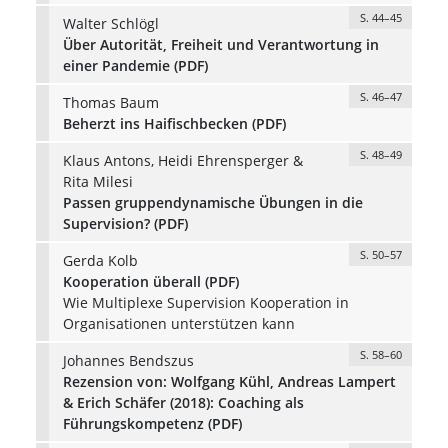
S. 44–45
Walter Schlögl
Über Autorität, Freiheit und Verantwortung in
einer Pandemie (PDF)
S. 46–47
Thomas Baum
Beherzt ins Haifischbecken (PDF)
S. 48–49
Klaus Antons, Heidi Ehrensperger &
Rita Milesi
Passen gruppendynamische Übungen in die
Supervision? (PDF)
S. 50–57
Gerda Kolb
Kooperation überall (PDF)
Wie Multiplexe Supervision Kooperation in
Organisationen unterstützen kann
S. 58–60
Johannes Bendszus
Rezension von: Wolfgang Kühl, Andreas Lampert
& Erich Schäfer (2018): Coaching als
Führungskompetenz (PDF)