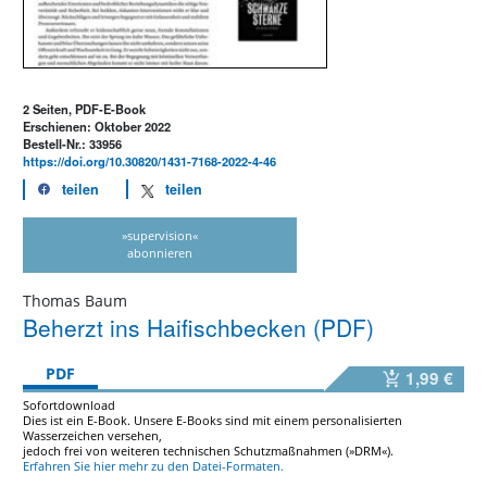
2 Seiten, PDF-E-Book
Erschienen: Oktober 2022
Bestell-Nr.: 33956
https://doi.org/10.30820/1431-7168-2022-4-46
teilen
teilen
»supervision«
abonnieren
Thomas Baum
Beherzt ins Haifischbecken (PDF)
PDF
1,99 €
Sofortdownload
Dies ist ein E-Book. Unsere E-Books sind mit einem personalisierten
Wasserzeichen versehen,
jedoch frei von weiteren technischen Schutzmaßnahmen (»DRM«).
Erfahren Sie hier mehr zu den Datei-Formaten.