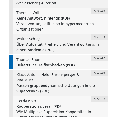
(Verlassende) Autorität
S. 38–43
Theresia Volk
Keine Antwort, nirgends (PDF)
Verantwortungsdiffusion in hypermodernen
Organisationen
S. 44–45
Walter Schlögl
Über Autorität, Freiheit und Verantwortung in
einer Pandemie (PDF)
S. 46–47
Thomas Baum
Beherzt ins Haifischbecken (PDF)
S. 48–49
Klaus Antons, Heidi Ehrensperger &
Rita Milesi
Passen gruppendynamische Übungen in die
Supervision? (PDF)
S. 50–57
Gerda Kolb
Kooperation überall (PDF)
Wie Multiplexe Supervision Kooperation in