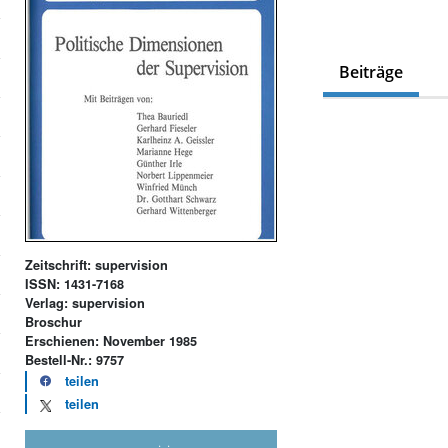
Beiträge
Zeitschrift: supervision
ISSN: 1431-7168
Verlag: supervision
Broschur
Erschienen: November 1985
Bestell-Nr.: 9757
teilen
teilen