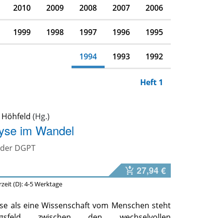
2010
2009
2008
2007
2006
1999
1998
1997
1996
1995
1994
1993
1992
Heft 1
 Höhfeld
yse im Wandel
n der DGPT
27,94 €
erzeit (D): 4-5 Werktage
se als eine Wissenschaft vom Menschen steht
sfeld zwischen den wechselvollen