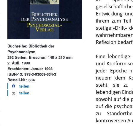
gesellschaftlic
Entwicklung un
ihrem zum Teil
stetige »Drift«
wahrnehmbare
Reflexion bedarf
Buchreihe: Bibliothek der
Psychoanalyse
Eine lebendige
292 Seiten, Broschur, 148 x 210 mm
und Konformism
2. Aufl. 1998
Erschienen: Januar 1998
jeder Epoche m
ISBN-13: 978-3-93009-634-3
neuem dem Kon
Bestell-Nr.: 634
steht, sie zu 
teilen
lebendigen Ein
teilen
sowohl auf die 
auf die psychoa
zu Standortbe
kontroversen A