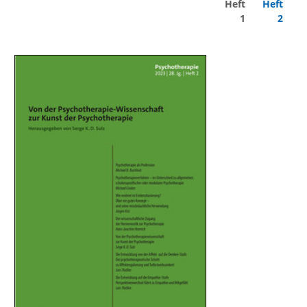
Heft
Heft
1
2