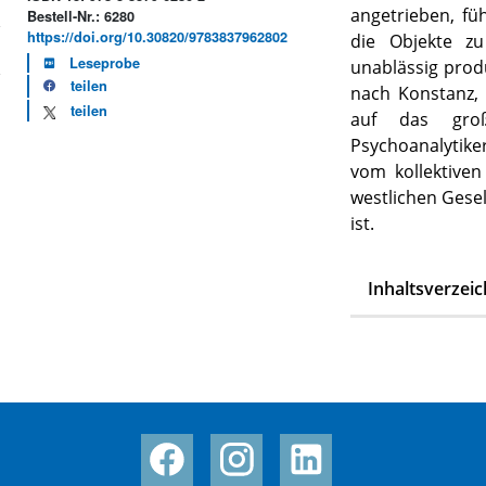
angetrieben, füh
Bestell-Nr.: 6280
https://doi.org/10.30820/9783837962802
die Objekte zu
Leseprobe
unablässig prod
teilen
nach Konstanz,
teilen
auf das gro
Psychoanalytik
vom kollektiven
westlichen Gese
ist.
Inhaltsverzeic