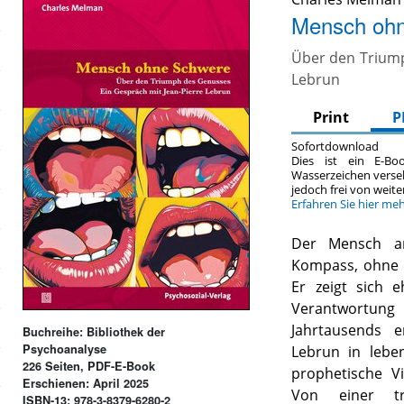
Mensch ohn
Über den Triump
Lebrun
Print
P
Sofortdownload
Dies ist ein E-Bo
Wasserzeichen verse
jedoch frei von wei
Erfahren Sie hier me
Der Mensch am
Kompass, ohne B
Er zeigt sich 
Verantwortung
Jahrtausends 
Buchreihe: Bibliothek der
Psychoanalyse
Lebrun in lebe
226 Seiten, PDF-E-Book
prophetische V
Erschienen: April 2025
Von einer tri
ISBN-13: 978-3-8379-6280-2