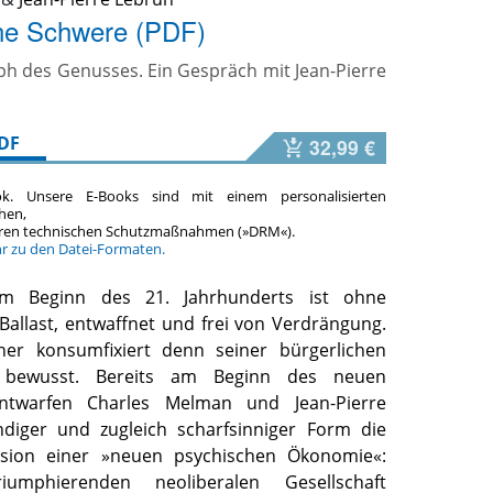
e Schwere (PDF)
h des Genusses. Ein Gespräch mit Jean-Pierre
DF
32,99 €
ok. Unsere E-Books sind mit einem personalisierten
hen,
teren technischen Schutzmaßnahmen (»DRM«).
hr zu den Datei-Formaten.
 Beginn des 21. Jahrhunderts ist ohne
allast, entwaffnet und frei von Verdrängung.
eher konsumfixiert denn seiner bürgerlichen
 bewusst. Bereits am Beginn des neuen
entwarfen Charles Melman und Jean-Pierre
ndiger und zugleich scharfsinniger Form die
ision einer »neuen psychischen Ökonomie«:
umphierenden neoliberalen Gesellschaft