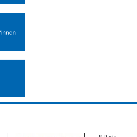
r*innen
P. Parin