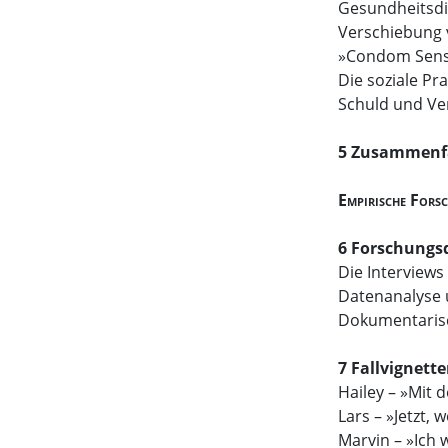
Gesundheitsdi
Verschiebung 
»Condom Sens
Die soziale Pr
Schuld und V
5 Zusammenfa
Empirische Fors
6 Forschungs
Die Interviews
Datenanalyse 
Dokumentaris
7 Fallvignett
Hailey – »Mit 
Lars – »Jetzt,
Marvin – »Ich 