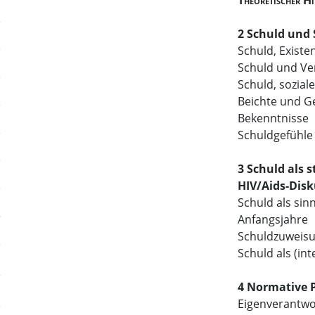
Theoretischer H
2 Schuld und 
Schuld, Existe
Schuld und V
Schuld, sozia
Beichte und Ge
Bekenntnisse
Schuldgefühl
3 Schuld als 
HIV/Aids-Disk
Schuld als sin
Anfangsjahre
Schuldzuweisu
Schuld als (int
4 Normative P
Eigenverantwor