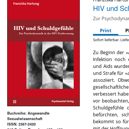
HIV und Sc
Zur Psychodynam
Print
P
Sofort lieferbar. Lief
Zu Beginn der »
Infektion noch
und Aids wurden
und Strafe für 
assoziiert. Ob
gesellschaftlich
verbessert haben
vor beobachten
Schuldgefühle
Buchreihe: Angewandte
befürchten, si
Sexualwissenschaft
bekommt so für 
ISSN: 2367-2420
mit der Hoffnung