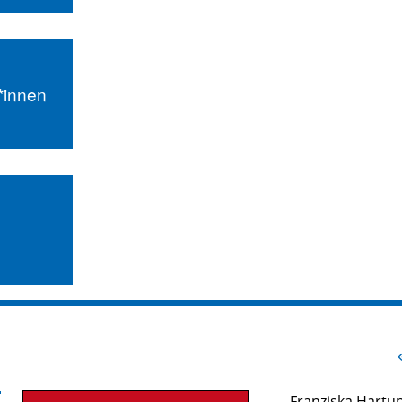
r*innen
Franziska Hartu