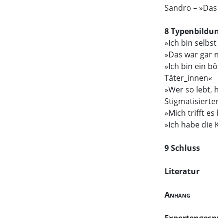
Sandro – »Das
8 Typenbildu
»Ich bin selbs
»Das war gar n
»Ich bin ein 
Täter_innen«
»Wer so lebt, 
Stigmatisierte
»Mich trifft e
»Ich habe die 
9 Schluss
Literatur
Anhang