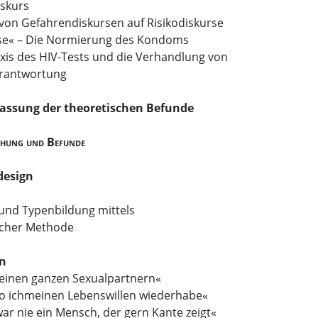
skurs
von Gefahrendiskursen auf Risikodiskurse
e« – Die Normierung des Kondoms
axis des HIV-Tests und die Verhandlung von
erantwortung
ssung der theoretischen Befunde
chung und Befunde
design
und Typenbildung mittels
cher Methode
en
deinen ganzen Sexualpartnern«
 wo ichmeinen Lebenswillen wiederhabe«
war nie ein Mensch, der gern Kante zeigt«