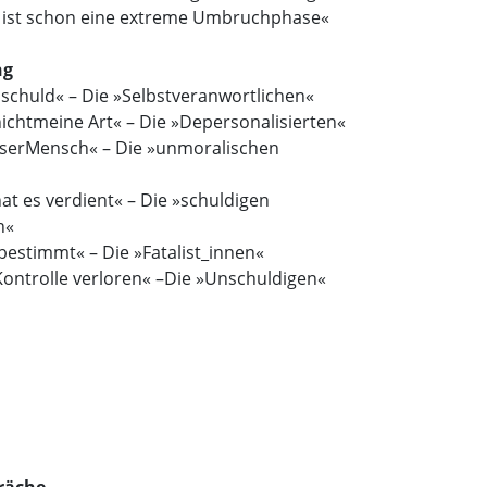
 ist schon eine extreme Umbruchphase«
ng
t schuld« – Die »Selbstveranwortlichen«
ichtmeine Art« – Die »Depersonalisierten«
böserMensch« – Die »unmoralischen
hat es verdient« – Die »schuldigen
n«
s bestimmt« – Die »Fatalist_innen«
Kontrolle verloren« –Die »Unschuldigen«