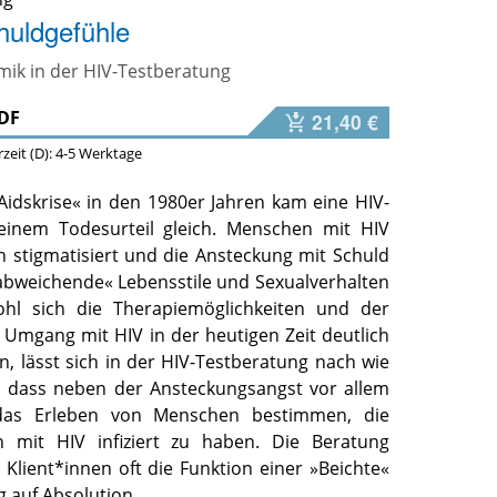
huldgefühle
ik in der HIV-Testberatung
DF
21,40 €
erzeit (D): 4-5 Werktage
Aidskrise« in den 1980er Jahren kam eine HIV-
 einem Todesurteil gleich. Menschen mit HIV
 stigmatisiert und die Ansteckung mit Schuld
»abweichende« Lebensstile und Sexualverhalten
wohl sich die Therapiemöglichkeiten und der
e Umgang mit HIV in der heutigen Zeit deutlich
, lässt sich in der HIV-Testberatung nach wie
, dass neben der Ansteckungsangst vor allem
 das Erleben von Menschen bestimmen, die
ch mit HIV infiziert zu haben. Die Beratung
Klient*innen oft die Funktion einer »Beichte«
 auf Absolution.