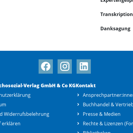
Expertengesp
Transkription
Danksagung
chosozial-Verlag GmbH & Co KG
Kontakt
hutzerklärung
Ansprechpartner:inne
sum
Buchhandel & Vertrie
d Widerrufsbelehrung
Presse & Medien
 erklären
Rechte & Lizenzen (For