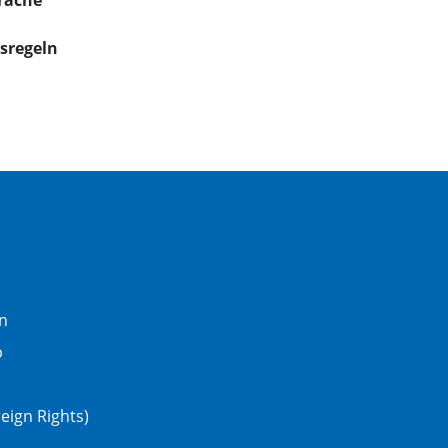
räche
sregeln
n
b
eign Rights)