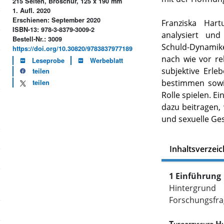
215 Seiten, Broschur, 125 x 190 mm
1. Aufl. 2020
Erschienen: September 2020
Franziska Har
ISBN-13: 978-3-8379-3009-2
analysiert und
Bestell-Nr.: 3009
Schuld-Dynamike
https://doi.org/10.30820/9783837977189
nach wie vor r
Leseprobe
Werbeblatt
subjektive Erle
teilen
bestimmen sowi
teilen
Rolle spielen. E
dazu beitragen,
und
sexuelle Ge
Inhaltsverzeic
1 Einführung
Hintergrund
Forschungsfr