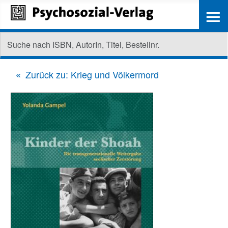
≡
Zurück zu: Krieg und Völkermord