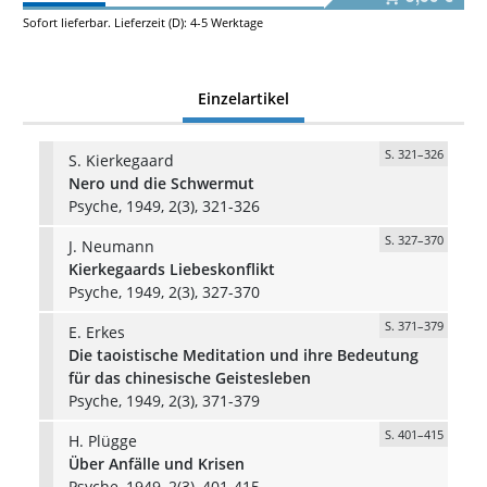
Sofort lieferbar. Lieferzeit (D): 4-5 Werktage
Einzelartikel
S. 321–326
S. Kierkegaard
Nero und die Schwermut
Psyche, 1949, 2(3), 321-326
S. 327–370
J. Neumann
Kierkegaards Liebeskonflikt
Psyche, 1949, 2(3), 327-370
S. 371–379
E. Erkes
Die taoistische Meditation und ihre Bedeutung
für das chinesische Geistesleben
Psyche, 1949, 2(3), 371-379
S. 401–415
H. Plügge
Über Anfälle und Krisen
Psyche, 1949, 2(3), 401-415