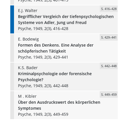
S. 416–428
E.J. Walter
Begrifflicher Vergleich der tiefenpsychologischen
Systeme von Adler, Jung und Freud
Psyche, 1949, 2(3), 416-428
S. 429–441
E. Bodewig
Formen des Denkens. Eine Analyse der
schöpferischen Tätigkeit
Psyche, 1949, 2(3), 429-441
S. 442–448
K.S. Bader
Kriminalpsychologie oder forensische
Psychologie?
Psyche, 1949, 2(3), 442-448
S. 449–459
M . Kibler
Über den Ausdruckswert des körperlichen
Symptomes
Psyche, 1949, 2(3), 449-459