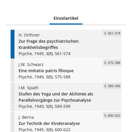
Einzelartikel
S. 561–574
H. Orthner
Zur Frage des psychiatrischen
Krankheitsbegriffes
Psyche, 1949, 3(8), 561-574
S. 575–588
J.W. Schwarz
Eine Imitatio patris filioque
Psyche, 1949, 3(8), 575-588
S. 589–599
I.M. Spath
Stufen des Yoga und der Alchimie als
Parallelvorgänge zur Psychoanalyse
Psyche, 1949, 3(8), 589-599
S. 600–622
J. Berna
Zur Technik der Kinderanalyse
Psyche, 1949, 3(8), 600-622