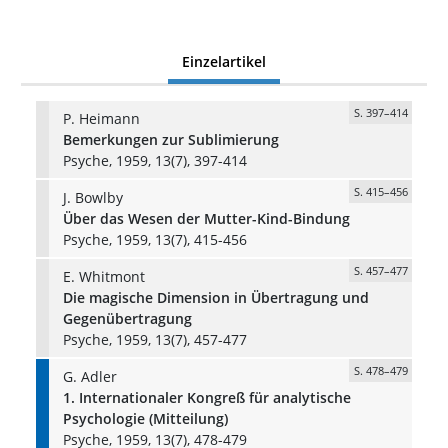
Einzelartikel
S. 397–414
P. Heimann
Bemerkungen zur Sublimierung
Psyche, 1959, 13(7), 397-414
S. 415–456
J. Bowlby
Über das Wesen der Mutter-Kind-Bindung
Psyche, 1959, 13(7), 415-456
S. 457–477
E. Whitmont
Die magische Dimension in Übertragung und
Gegenübertragung
Psyche, 1959, 13(7), 457-477
S. 478–479
G. Adler
1. Internationaler Kongreß für analytische
Psychologie (Mitteilung)
Psyche, 1959, 13(7), 478-479