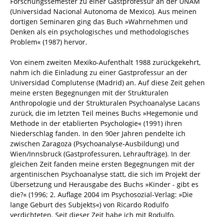
Forschungssemester zu einer Gastprofessur an der UNAM
(Universidad Nacional Autonoma de Mexico). Aus meinen
dortigen Seminaren ging das Buch »Wahrnehmen und
Denken als ein psychologisches und methodologisches
Problem« (1987) hervor.
Von einem zweiten Mexiko-Aufenthalt 1988 zurückgekehrt,
nahm ich die Einladung zu einer Gastprofessur an der
Universidad Complutense (Madrid) an. Auf diese Zeit gehen
meine ersten Begegnungen mit der Strukturalen
Anthropologie und der Strukturalen Psychoanalyse Lacans
zurück, die im letzten Teil meines Buchs »Hegemonie und
Methode in der etablierten Psychologie« (1991) ihren
Niederschlag fanden. In den 90er Jahren pendelte ich
zwischen Zaragoza (Psychoanalyse-Ausbildung) und
Wien/Innsbruck (Gastprofessuren, Lehraufträge). In der
gleichen Zeit fanden meine ersten Begegnungen mit der
argentinischen Psychoanalyse statt, die sich im Projekt der
Übersetzung und Herausgabe des Buchs »Kinder - gibt es
die?« (1996; 2. Auflage 2004 im Psychosozial-Verlag: »Die
lange Geburt des Subjekts«) von Ricardo Rodulfo
verdichteten. Seit dieser Zeit habe ich mit Rodulfo,