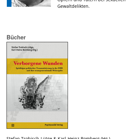
Gewaltdelikten.
Bücher
Stefan Trobisch-Lütge
&
Karl-Heinz Bomberg
(Hg.)