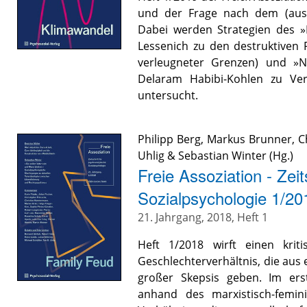
und der Frage nach dem (aus
Dabei werden Strategien des »
Lessenich zu den destruktiven
verleugneter Grenzen) und »Ni
Delaram Habibi-Kohlen zu Ver
untersucht.
Philipp Berg
,
Markus Brunner
,
C
Uhlig
&
Sebastian Winter
(Hg.)
Freie Assoziation - Zeit
Sozialpsychologie 1/20
21. Jahrgang, 2018, Heft 1
Heft 1/2018 wirft einen krit
Geschlechterverhältnis, die aus
großer Skepsis geben. Im erst
anhand des marxistisch-femin