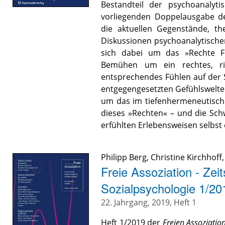
Bestandteil der psychoanalyti
vorliegenden Doppelausgabe 
die aktuellen Gegenstände, t
Diskussionen psychoanalytischer
sich dabei um das »Rechte F
Bemühen um ein rechtes, ri
entsprechendes Fühlen auf der 
entgegengesetzten Gefühlswelten
um das im tiefenhermeneutisch
dieses »Rechten« – und die Schwi
erfühlten Erlebensweisen selbst e
Philipp Berg
,
Christine Kirchhoff
Freie Assoziation - Zeit
Sozialpsychologie 1/20
22. Jahrgang, 2019, Heft 1
Heft 1/2019 der
Freien Assoziatio