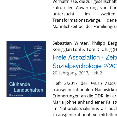
Verhältnisse, die zur gesellsch
kulturellen Abwertung von Car
untersucht im zweiten 
Transformationszwänge, de
Männlichkeit bei der Familiengrü
Sebastian Winter
,
Philipp Berg
König
,
Jan Lohl
&
Tom D. Uhlig
(H
Freie Assoziation - Zeit
Sozialpsychologie 2/2
20. Jahrgang, 2017, Heft 2
Heft 2/2017 der
Freien Assozi
transgenerationalen Nachwirku
Erinnerungen an die DDR. Im er
Maria Johne anhand einer Fallst
im Nationalsozialismus als au
»transgenerational vermittel