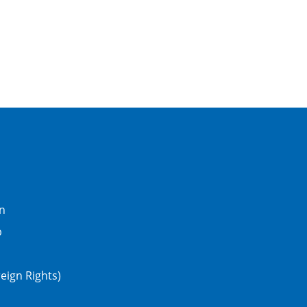
n
b
eign Rights)