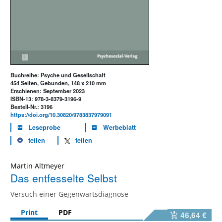
Buchreihe: Psyche und Gesellschaft
454 Seiten, Gebunden, 148 x 210 mm
Erschienen: September 2023
ISBN-13: 978-3-8379-3196-9
Bestell-Nr.: 3196
https://doi.org/10.30820/9783837979091
Leseprobe
Werbeblatt
teilen
teilen
Martin Altmeyer
Das entfesselte Selbst
Versuch einer Gegenwartsdiagnose
Print
PDF
46,64 €