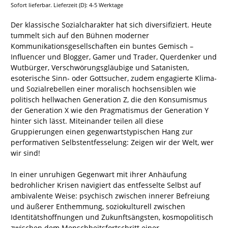
Sofort lieferbar. Lieferzeit (D): 4-5 Werktage
Der klassische Sozialcharakter hat sich diversifiziert. Heute
tummelt sich auf den Bühnen moderner
Kommunikationsgesellschaften ein buntes Gemisch –
Influencer und Blogger, Gamer und Trader, Querdenker und
Wutbürger, Verschwörungsgläubige und Satanisten,
esoterische Sinn- oder Gottsucher, zudem engagierte Klima-
und Sozialrebellen einer moralisch hochsensiblen wie
politisch hellwachen Generation Z, die den Konsumismus
der Generation X wie den Pragmatismus der Generation Y
hinter sich lässt. Miteinander teilen all diese
Gruppierungen einen gegenwartstypischen Hang zur
performativen Selbstentfesselung: Zeigen wir der Welt, wer
wir sind!
In einer unruhigen Gegenwart mit ihrer Anhäufung
bedrohlicher Krisen navigiert das entfesselte Selbst auf
ambivalente Weise: psychisch zwischen innerer Befreiung
und äußerer Enthemmung, soziokulturell zwischen
Identitätshoffnungen und Zukunftsängsten, kosmopolitisch
zwischen dem Menschheitsfortschritt einer