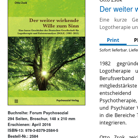
Der weiter 
Eine kurze Ge
Logotherapie un
Print
P
Sofort lieferbar. Lief
1982 gegründe
Logotherapie 
Berufsverband
mitgliedstärk
entscheidend 
Psychotherapie
und Psychiater 
Buchreihe: Forum Psychosozial
in die Bereiche
294 Seiten, Broschur, 148 x 210 mm
integrieren.
Erschienen: April 2016
ISBN-13: 978-3-8379-2584-5
Bestell-Nr.: 2584
Otto Zsok zei