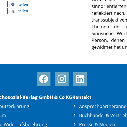
teilen
sinnorientierte
teilen
reflektiert nach
transsubjekti
Themen der me
Sinnsuche, Wert
Person, denen 
gewidmet hat un
chosozial-Verlag GmbH & Co KG
Kontakt
hutzerklärung
Ansprechpartner:inne
sum
Buchhandel & Vertrie
d Widerrufsbelehrung
Presse & Medien