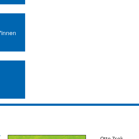
r*innen
Otto Zsok