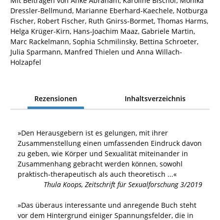
Mit Beiträgen von Anke Abraham, Karoline Bischof, Monika
Dressler-Bellmund, Marianne Eberhard-Kaechele, Notburga
Fischer, Robert Fischer, Ruth Gnirss-Bormet, Thomas Harms,
Helga Krüger-Kirn, Hans-Joachim Maaz, Gabriele Martin,
Marc Rackelmann, Sophia Schmilinsky, Bettina Schroeter,
Julia Sparmann, Manfred Thielen und Anna Willach-
Holzapfel
Rezensionen
Inhaltsverzeichnis
»
Den Herausgebern ist es gelungen, mit ihrer
Zusammenstellung einen umfassenden Eindruck davon
zu geben, wie Körper und Sexualität miteinander in
Zusammenhang gebracht werden können, sowohl
praktisch-therapeutisch als auch theoretisch
...«
Thula Koops
,
Zeitschrift für Sexualforschung 3/2019
»
Das überaus interessante und anregende Buch steht
vor dem Hintergrund einiger Spannungsfelder, die in