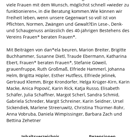
viele Frauen mit dem Wunsch, möglichst schnell »wieder zu
funktionieren«, in die Beratung kommen.
Wie können wir
Freiheit leben, wenn unsere Gegenwart so voll ist von
Pflichten, Normen, Zwängen und Gewalt?
Ein Lese-, Denk-
und Schaugenuss anlässlich des 40-jährigen Bestehens des
Vereins Frauen* beraten Frauen*.
Mit Beiträgen von dan*ela beuren, Marion Breiter, Brigitte
Buchhammer, Susanne Dietl, Traude Ebermann, Katharina
Ebert, Frauen* beraten Frauen*, Stefanie Göweil,
grauenfruppe, Ruth Großmaß, Elfriede Hammerl, Johanna
Helm, Brigitta Höpler, Esther Hutfless, Elfriede Jelinek,
Gertraud Klemm, Birge Krondorfer, Helga Krüger-Kirn, Karin
Macke, Anica Popović, Karin Rick, Katja Russo, Elisabeth
Schäfer, Julia Schaffner, Margot Scherl, Sandra Schmid,
Gabriela Schreder, Margit Schreiner, Karin Seidner, Ursel
Sickendiek, Marlene Streeruwitz, Christina Thürmer-Rohr,
Anna Vobruba, Daniela Wimpissinger, Barbara Zach und
Bettina Zehetner
Inhaltsverzeichnis
Rezensionen