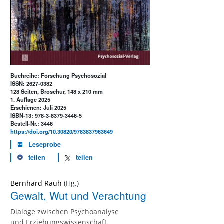
Buchreihe: Forschung Psychosozial
ISSN: 2627-0382
128 Seiten, Broschur, 148 x 210 mm
1. Auflage 2025
Erschienen: Juli 2025
ISBN-13: 978-3-8379-3446-5
Bestell-Nr.: 3446
https://doi.org/10.30820/9783837963649
Leseprobe
teilen
teilen
Bernhard Rauh
Gewalt, Wut und Verachtung
Dialoge zwischen Psychoanalyse
und Erziehungswissenschaft