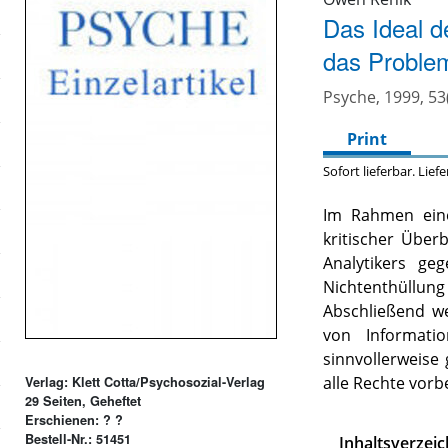
Das Ideal d
das Problem
Psyche, 1999, 53
Print
Sofort lieferbar. Lief
Im Rahmen eine
kritischer Über
Analytikers g
Nichtenthüllung
Abschließend w
von Informati
sinnvollerweise
alle Rechte vorb
Verlag: Klett Cotta/Psychosozial-Verlag
29 Seiten, Geheftet
Erschienen: ? ?
Bestell-Nr.: 51451
Inhaltsverzeic