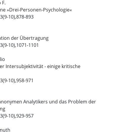
 F.
eine »Drei-Personen-Psychologie«
3(9-10),878-893
tation der Übertragung
3(9-10),1071-1101
lio
 Intersubjektivität - einige kritische
3(9-10),958-971
 anonymen Analytikers und das Problem der
ung
3(9-10),929-957
lmuth