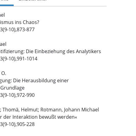
el
lismus ins Chaos?
3(9-10),873-877
ael
ntifizierung: Die Einbeziehung des Analytikers
3(9-10),991-1014
 O.
ung: Die Herausbildung einer
Grundlage
3(9-10),972-990
M.; Thomä, Helmut; Rotmann, Johann Michael
ur der Interaktion bewußt werden«
3(9-10),905-228