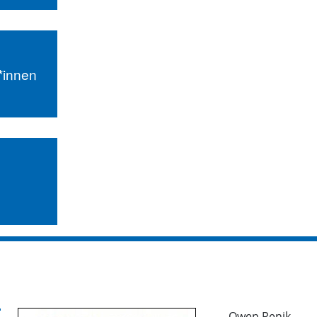
r*innen
Owen Renik