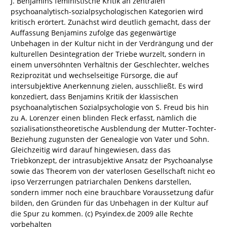
J. Benjamins feministische Kritik an zentralen
psychoanalytisch-sozialpsychologischen Kategorien wird
kritisch erörtert. Zunächst wird deutlich gemacht, dass der
Auffassung Benjamins zufolge das gegenwärtige
Unbehagen in der Kultur nicht in der Verdrängung und der
kulturellen Desintegration der Triebe wurzelt, sondern in
einem unversöhnten Verhältnis der Geschlechter, welches
Reziprozität und wechselseitige Fürsorge, die auf
intersubjektive Anerkennung zielen, ausschließt. Es wird
konzediert, dass Benjamins Kritik der klassischen
psychoanalytischen Sozialpsychologie von S. Freud bis hin
zu A. Lorenzer einen blinden Fleck erfasst, nämlich die
sozialisationstheoretische Ausblendung der Mutter-Tochter-
Beziehung zugunsten der Genealogie von Vater und Sohn.
Gleichzeitig wird darauf hingewiesen, dass das
Triebkonzept, der intrasubjektive Ansatz der Psychoanalyse
sowie das Theorem von der vaterlosen Gesellschaft nicht eo
ipso Verzerrungen patriarchalen Denkens darstellen,
sondern immer noch eine brauchbare Voraussetzung dafür
bilden, den Gründen für das Unbehagen in der Kultur auf
die Spur zu kommen. (c) Psyindex.de 2009 alle Rechte
vorbehalten