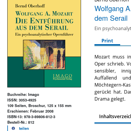
Wolfgang A.
dem Serail
Ein psychoanaly
Print
Mozart muss in
Oper schrieb. V
sensibler, inn
Auffallend u
Möchtegern-Ka
gerückt hat. Da
Buchreihe: Imago
Drama gelegt.
ISSN: 3053-4925
109 Seiten, Broschur, 125 x 155 mm
Erschienen: Februar 2008
Inhaltsverzeic
ISBN-13: 978-3-89806-812-3
Bestell-Nr.: 812
teilen