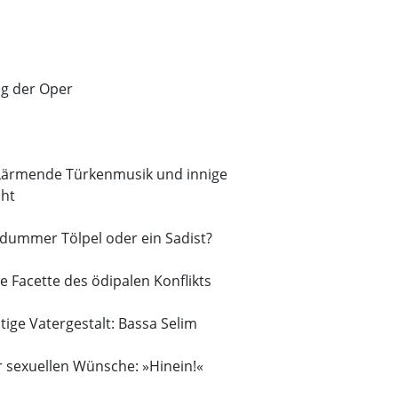
ng der Oper
 Lärmende Türkenmusik und innige
cht
 dummer Tölpel oder ein Sadist?
se Facette des ödipalen Konflikts
htige Vatergestalt: Bassa Selim
ler sexuellen Wünsche: »Hinein!«