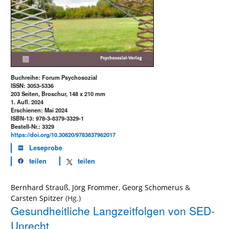
Buchreihe: Forum Psychosozial
ISSN: 3053-5336
203 Seiten, Broschur, 148 x 210 mm
1. Aufl. 2024
Erschienen: Mai 2024
ISBN-13: 978-3-8379-3329-1
Bestell-Nr.: 3329
https://doi.org/10.30820/9783837962017
Leseprobe
teilen
teilen
Bernhard Strauß
,
Jörg Frommer
,
Georg Schomerus
&
Carsten Spitzer
Gesundheitliche Langzeitfolgen von SED-
Unrecht