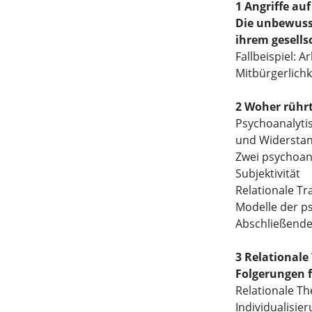
1 Angriffe au
Die unbewuss
ihrem gesells
Fallbeispiel: A
Mitbürgerlichk
2 Woher rühr
Psychoanalytis
und Widersta
Zwei psychoan
Subjektivität
Relationale T
Modelle der ps
Abschließend
3 Relationale
Folgerungen f
Relationale Th
Individualisier