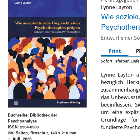
Lynne Layton
Wie sozioku
Psychother
Entwurf einer S
Print
P
Sofort lieferbar. Lief
Lynne Layton un
bezüglich Herk
zusammenhängen
das Unbewusste
beeinflussen. S
um eine explizi
Buchreihe: Bibliothek der
Grundlage für 
Psychoanalyse
fundierte Psych
ISSN: 2364-0588
230 Seiten, Broschur, 148 x 210 mm
1. Aufl. 2026