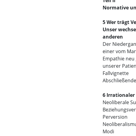
Teil II
Normative un
5 Wer trägt 
Unser wechsels
anderen
Der Niedergan
einer vom Mar
Empathie neu g
unserer Patie
Fallvignette
Abschließend
6 Irrationale
Neoliberale Su
Beziehungsver
Perversion
Neoliberalismu
Modi