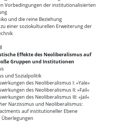
n Vorbedingungen der institutionalisierten
rung
isiko und die reine Beziehung
u einer soziokulturellen Erweiterung der
echnik
l
ische Effekte des Neoliberalismus auf
roße Gruppen und Institutionen
us
s und Sozialpolitik
wirkungen des Neoliberalismus I: »Yale«
wirkungen des Neoliberalismus II: »Fail«
wirkungen des Neoliberalismus III: »Jail«
cher Narzissmus und Neoliberalismus:
actments auf institutioneller Ebene
e Überlegungen