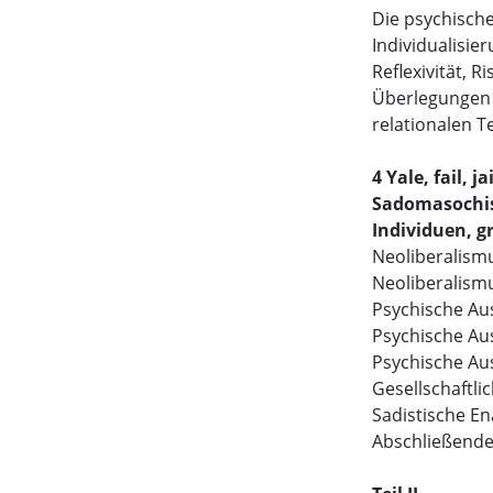
Die psychische
Individualisie
Reflexivität, R
Überlegungen z
relationalen T
4 Yale, fail, jai
Sadomasochist
Individuen, g
Neoliberalism
Neoliberalismu
Psychische Aus
Psychische Aus
Psychische Aus
Gesellschaftli
Sadistische En
Abschließend