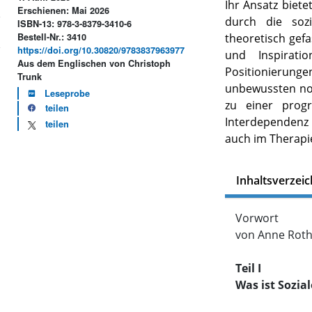
Ihr Ansatz biet
Erschienen: Mai 2026
durch die soz
ISBN-13: 978-3-8379-3410-6
Bestell-Nr.: 3410
theoretisch gef
https://doi.org/10.30820/9783837963977
und Inspiratio
Aus dem Englischen von Christoph
Positionieru
Trunk
unbewussten nor
Leseprobe
zu einer progr
teilen
Interdependenz 
teilen
auch im Therapie
Inhaltsverzeic
Vorwort
von Anne Rot
Teil I
Was ist Sozia