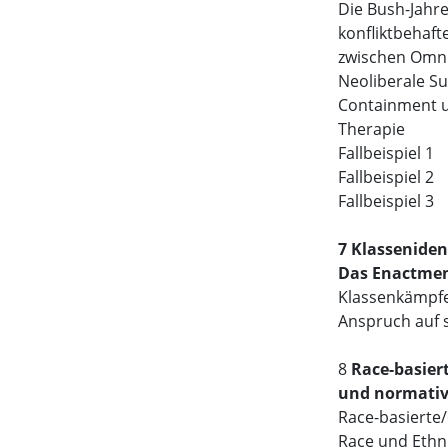
Die Bush-Jahre:
konfliktbehafte
zwischen Omni
Neoliberale Su
Containment un
Therapie
Fallbeispiel 1
Fallbeispiel 2
Fallbeispiel 3
7 Klassenide
Das Enactmen
Klassenkämpfe
Anspruch auf s
8
Race-basiert
und normativ
Race-basierte/
Race und Ethni