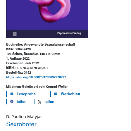
Buchreihe: Angewandte Sexualwissenschaft
ISSN: 2367-2420
196 Seiten, Broschur, 148 x 210 mm
1. Auflage 2022
Erschienen: Juli 2022
ISBN-13: 978-3-8379-3192-1
Bestell-Nr.: 3192
https://doi.org/10.30820/9783837978797
Mit einem Geleitwort von Konrad Weller
Leseprobe
Werbeblatt
teilen
teilen
D. Paulina Matyjas
Sexroboter