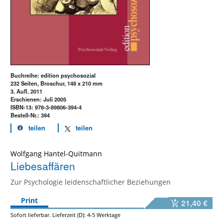
Buchreihe: edition psychosozial
232 Seiten, Broschur, 148 x 210 mm
3. Aufl. 2011
Erschienen: Juli 2005
ISBN-13: 978-3-89806-394-4
Bestell-Nr.: 394
teilen
teilen
Wolfgang Hantel-Quitmann
Liebesaffären
Zur Psychologie leidenschaftlicher Beziehungen
Print
21,40 €
Sofort lieferbar. Lieferzeit (D): 4-5 Werktage