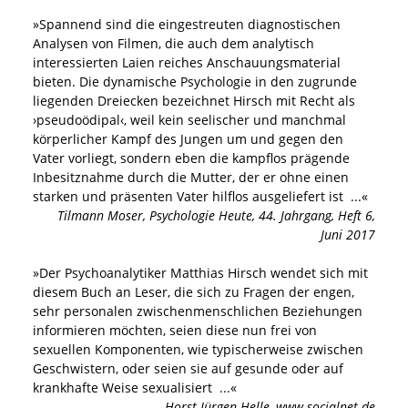
»
Spannend sind die eingestreuten diagnostischen
Analysen von Filmen, die auch dem analytisch
interessierten Laien reiches Anschauungsmaterial
bieten. Die dynamische Psychologie in den zugrunde
liegenden Dreiecken bezeichnet Hirsch mit Recht als
›pseudoödipal‹, weil kein seelischer und manchmal
körperlicher Kampf des Jungen um und gegen den
Vater vorliegt, sondern eben die kampflos prägende
Inbesitznahme durch die Mutter, der er ohne einen
starken und präsenten Vater hilflos ausgeliefert ist
...«
Tilmann Moser
,
Psychologie Heute, 44. Jahrgang, Heft 6,
Juni 2017
»
Der Psychoanalytiker Matthias Hirsch wendet sich mit
diesem Buch an Leser, die sich zu Fragen der engen,
sehr personalen zwischenmenschlichen Beziehungen
informieren möchten, seien diese nun frei von
sexuellen Komponenten, wie typischerweise zwischen
Geschwistern, oder seien sie auf gesunde oder auf
krankhafte Weise sexualisiert
...«
Horst Jürgen Helle
,
www.socialnet.de