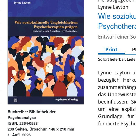
Lynne Layton
Wie sozioku
Psychother
Entwurf einer S
Print
P
Sofort lieferbar. Lief
Lynne Layton un
bezüglich Herk
zusammenhängen
das Unbewusste
beeinflussen. S
um eine explizi
Buchreihe: Bibliothek der
Grundlage für 
Psychoanalyse
fundierte Psych
ISSN: 2364-0588
230 Seiten, Broschur, 148 x 210 mm
1. Aufl. 2026