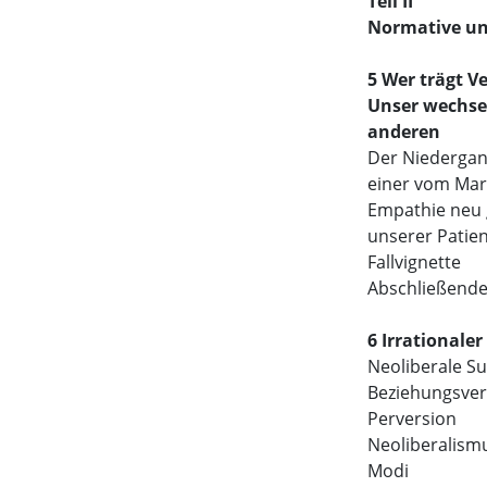
Teil II
Normative un
5 Wer trägt 
Unser wechsels
anderen
Der Niedergan
einer vom Mar
Empathie neu g
unserer Patie
Fallvignette
Abschließend
6 Irrationale
Neoliberale Su
Beziehungsver
Perversion
Neoliberalismu
Modi