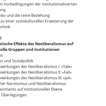
n Vorbedingungen der institutionalisierten
rung
isiko und die reine Beziehung
u einer soziokulturellen Erweiterung der
echnik
l
ische Effekte des Neoliberalismus auf
roße Gruppen und Institutionen
us
s und Sozialpolitik
wirkungen des Neoliberalismus I: »Yale«
wirkungen des Neoliberalismus II: »Fail«
wirkungen des Neoliberalismus III: »Jail«
cher Narzissmus und Neoliberalismus:
actments auf institutioneller Ebene
e Überlegungen