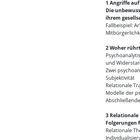
1 Angriffe au
Die unbewuss
ihrem gesells
Fallbeispiel: A
Mitbürgerlichk
2 Woher rühr
Psychoanalytis
und Widersta
Zwei psychoan
Subjektivität
Relationale T
Modelle der ps
Abschließend
3 Relationale
Folgerungen f
Relationale Th
Individualisier