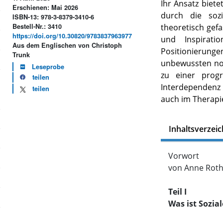
Ihr Ansatz biet
Erschienen: Mai 2026
durch die soz
ISBN-13: 978-3-8379-3410-6
Bestell-Nr.: 3410
theoretisch gef
https://doi.org/10.30820/9783837963977
und Inspiratio
Aus dem Englischen von Christoph
Positionieru
Trunk
unbewussten nor
Leseprobe
zu einer progr
teilen
Interdependenz 
teilen
auch im Therapie
Inhaltsverzeic
Vorwort
von Anne Rot
Teil I
Was ist Sozia