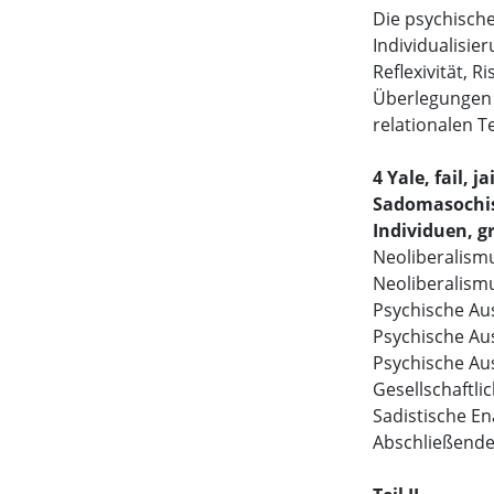
Die psychische
Individualisie
Reflexivität, R
Überlegungen z
relationalen T
4 Yale, fail, jai
Sadomasochist
Individuen, g
Neoliberalism
Neoliberalismu
Psychische Aus
Psychische Aus
Psychische Aus
Gesellschaftli
Sadistische En
Abschließend