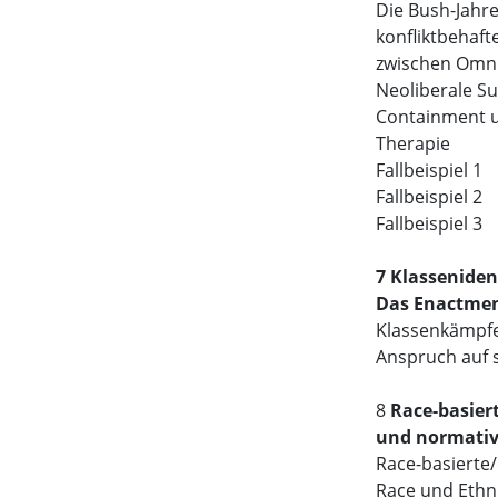
Die Bush-Jahre:
konfliktbehafte
zwischen Omni
Neoliberale Su
Containment un
Therapie
Fallbeispiel 1
Fallbeispiel 2
Fallbeispiel 3
7 Klassenide
Das Enactmen
Klassenkämpfe
Anspruch auf s
8
Race-basiert
und normativ
Race-basierte/
Race und Ethni