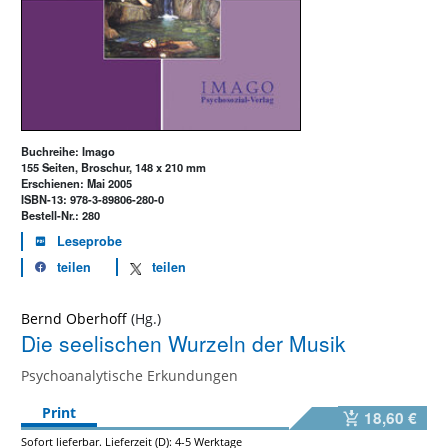
Buchreihe: Imago
155 Seiten, Broschur, 148 x 210 mm
Erschienen: Mai 2005
ISBN-13: 978-3-89806-280-0
Bestell-Nr.: 280
Leseprobe
teilen
teilen
Bernd Oberhoff
Die seelischen Wurzeln der Musik
Psychoanalytische Erkundungen
Print
18,60 €
Sofort lieferbar. Lieferzeit (D): 4-5 Werktage