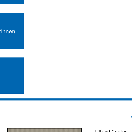
r*innen
Ulfried Geuter