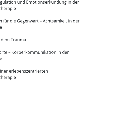
gulation und Emotionserkundung in der
therapie
für die Gegenwart – Achtsamkeit in der
e
h dem Trauma
orte – Körperkommunikation in der
e
einer erlebenszentrierten
therapie
e