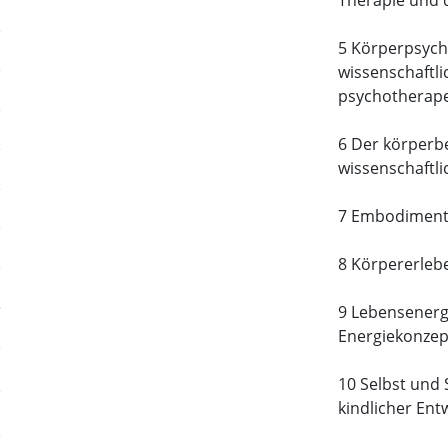
Therapie und 
5 Körperpsych
wissenschaftl
psychotherap
6 Der körperb
wissenschaftl
7 Embodiment 
8 Körpererleb
9 Lebensenergi
Energiekonzep
10 Selbst und 
kindlicher Ent