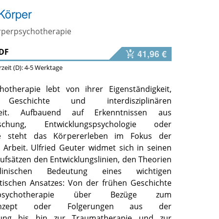
Körper
örperpsychotherapie
DF
41,96 €
erzeit (D): 4-5 Werktage
hotherapie lebt von ihrer Eigenständigkeit,
n Geschichte und interdisziplinären
gkeit. Aufbauend auf Erkenntnissen aus
rschung, Entwicklungspsychologie oder
ie steht das Körpererleben im Fokus der
 Arbeit. Ulfried Geuter widmet sich in seinen
Aufsätzen den Entwicklungslinien, den Theorien
nischen Bedeutung eines wichtigen
tischen Ansatzes: Von der frühen Geschichte
psychotherapie über Bezüge zum
skonzept oder Folgerungen aus der
chung bis hin zur Traumatherapie und zur