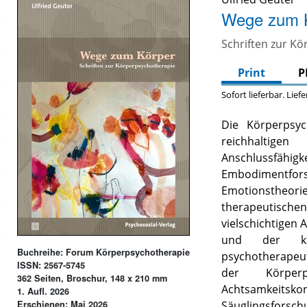
Wege zum 
Schriften zur K
Print
P
Sofort lieferbar. Lief
Die Körperpsyc
reichhaltige
Anschlussfähi
Embodimentfo
Emotionstheor
therapeutischen
vielschichtigen 
und der kli
Buchreihe: Forum Körperpsychotherapie
psychotherapeu
ISSN: 2567-5745
der Körper
362 Seiten, Broschur, 148 x 210 mm
Achtsamkeit
1. Aufl. 2026
Erschienen: Mai 2026
Säuglingsfors