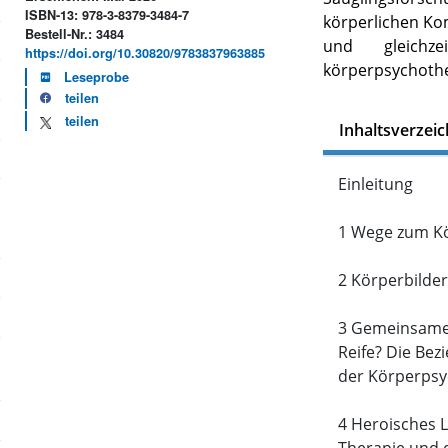
ISBN-13: 978-3-8379-3484-7
körperlichen Kom
Bestell-Nr.: 3484
und gleichz
https://doi.org/10.30820/9783837963885
körperpsychothe
Leseprobe
teilen
teilen
Inhaltsverzeic
Einleitung
1 Wege zum K
2 Körperbilde
3 Gemeinsame 
Reife? Die Bez
der Körperpsy
4 Heroisches Le