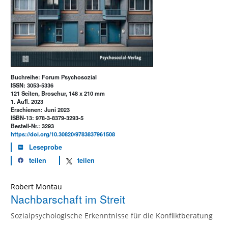
Buchreihe: Forum Psychosozial
ISSN: 3053-5336
121 Seiten, Broschur, 148 x 210 mm
1. Aufl. 2023
Erschienen: Juni 2023
ISBN-13: 978-3-8379-3293-5
Bestell-Nr.: 3293
https://doi.org/10.30820/9783837961508
Leseprobe
teilen
teilen
Robert Montau
Nachbarschaft im Streit
Sozialpsychologische Erkenntnisse für die Konfliktberatung